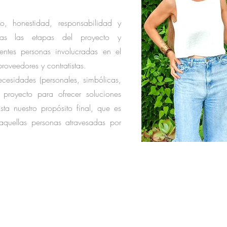
, honestidad, responsabilidad y
das las etapas del proyecto y
ntes personas involucradas en el
proveedores y contratistas.
cesidades (personales, simbólicas,
proyecto para ofrecer soluciones
ista nuestro propósito final, que es
aquellas personas atravesadas por