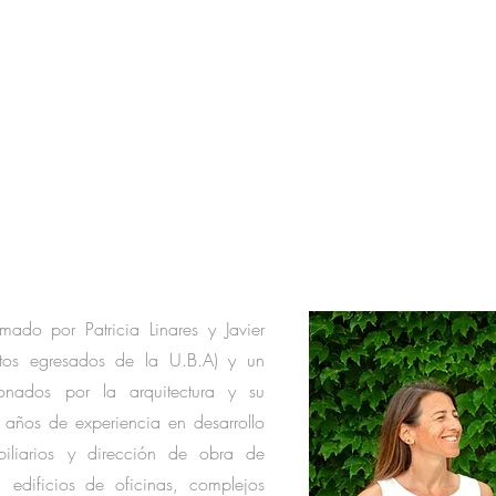
mado por Patricia Linares y Javier
ectos egresados de la U.B.A) y un
onados por la arquitectura y su
 años de experiencia en desarrollo
biliarios y dirección de obra de
es, edificios de oficinas, complejos